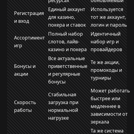
ресурсах
обновляемый
Единый аккаунт
Используется
Регистрация
для казино,
тот же аккаунт,
и вход
покера и ставок
логин и пароль
Полный набор
Идентичный
Ассортимент
слотов, лайв-
набор игр и
игр
казино и покера
провайдеров
Все актуальные
Те же акции,
Бонусы и
приветственные
промокоды и
акции
и регулярные
турниры
бонусы
Может работать
Стабильная
быстрее или
Скорость
загрузка при
медленнее в
работы
нормальной
зависимости от
нагрузке
зеркала
Та же система