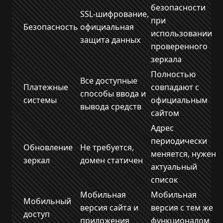
безопасности
SSL‑шифрование,
при
Безопасность
официальная
использовании
защита данных
проверенного
зеркала
Полностью
Все доступные
Платежные
совпадают с
способы ввода и
системы
официальным
вывода средств
сайтом
Адрес
периодически
Обновление
Не требуется,
меняется, нужен
зеркал
домен статичен
актуальный
список
Мобильная
Мобильная
Мобильный
версия сайта и
версия с тем же
доступ
приложения
функционалом