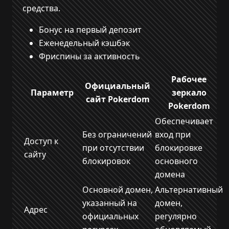
средства.
Бонус на первый депозит
Еженедельный кэшбэк
Фриспины за активность
Рабочее
Официальный
Параметр
зеркало
сайт Pokerdom
Pokerdom
Обеспечивает
Без ограничений
вход при
Доступ к
при отсутствии
блокировке
сайту
блокировок
основного
домена
Основной домен,
Альтернативный
указанный на
домен,
Адрес
официальных
регулярно