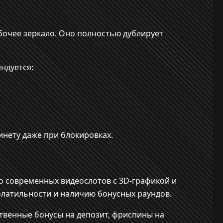
бочее зеркало. Оно полностью дублирует
ндуется:
инету даже при блокировках.
о современных видеослотов с 3D‑графикой и
олатильности и наличию бонусных раундов.
твенные бонусы на депозит, фриспины на