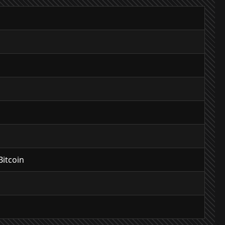
Bitcoin