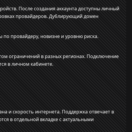
ройств. После создания аккаунта доступны личный
кировках провайдеров. Дублирующий домен
 по провайдеру, новизне и уровню риска.
етом ограничений в разных регионах. Подключение
ся в личном кабинете.
на и скорость интернета. Поддержка отвечает в
ются в отдельной вкладке с актуальными