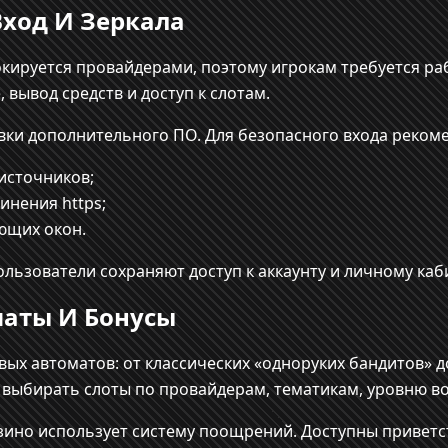
ход И Зеркала
кируется провайдерами, поэтому игрокам требуется ра
вывод средств и доступ к слотам.
вки дополнительного ПО. Для безопасного входа рекоме
источников;
инения https;
ющих окон.
ользователи сохраняют доступ к аккаунту и личному каб
маты И Бонусы
ых автоматов: от классических «одноруких бандитов» д
выбирать слоты по провайдерам, тематикам, уровню в
зино использует систему поощрений. Доступны приветс